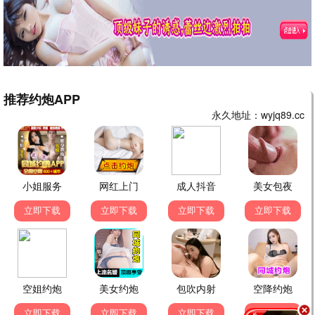
黄飞鸿
龙门客栈
1991 | 功夫传奇
1987 | 武侠悬疑
怀旧剧集