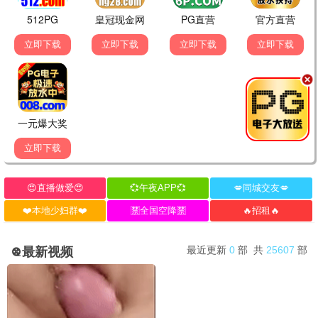
神雕侠侣
八仙过海
1983 | 古装武侠
1985 | 神话经典
影迷怀旧留言区